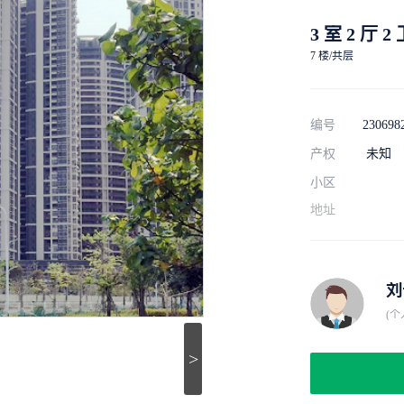
3 室 2 厅 2
7 楼/共层
编号
230698
产权
未知
小区
地址
刘
(个
>