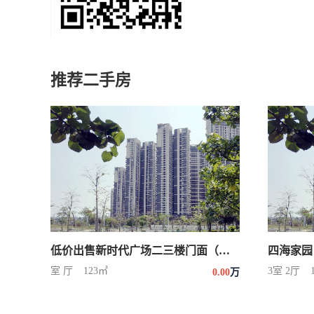
推荐二手房
低价出售新时代广场二三楼门面（写字楼）
四海家园
室 厅
123㎡
3室 2厅
0.00
万