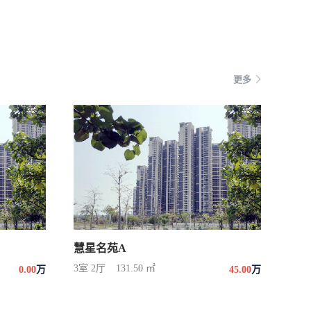
更多
慧星名苑A
3室 2厅
131.50 ㎡
0.00
万
45.00
万