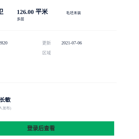
 卫
126.00 平米
毛坯未装
多层
2820
更新
2021-07-06
区域
长敏
人发布)
登录后查看